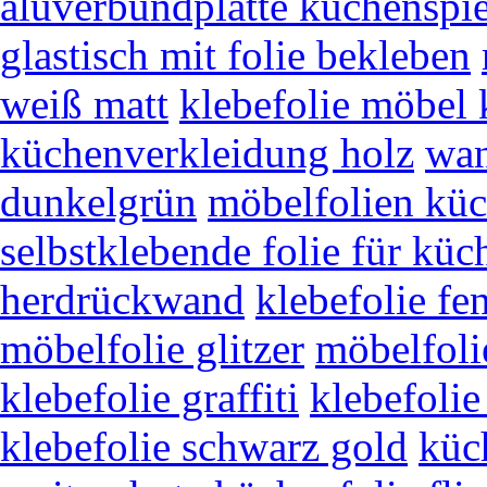
aluverbundplatte küchenspi
glastisch mit folie bekleben
weiß matt
klebefolie möbel
küchenverkleidung holz
wan
dunkelgrün
möbelfolien kü
selbstklebende folie für k
herdrückwand
klebefolie fe
möbelfolie glitzer
möbelfoli
klebefolie graffiti
klebefolie
klebefolie schwarz gold
küc