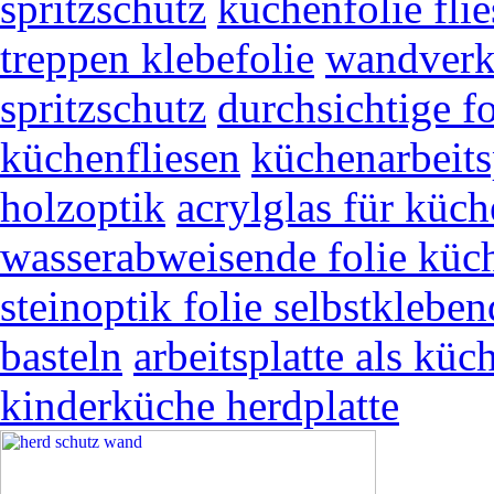
spritzschutz
küchenfolie fli
treppen klebefolie
wandverkl
spritzschutz
durchsichtige f
küchenfliesen
küchenarbeits
holzoptik
acrylglas für kü
wasserabweisende folie küc
steinoptik folie selbstkleben
basteln
arbeitsplatte als kü
kinderküche herdplatte